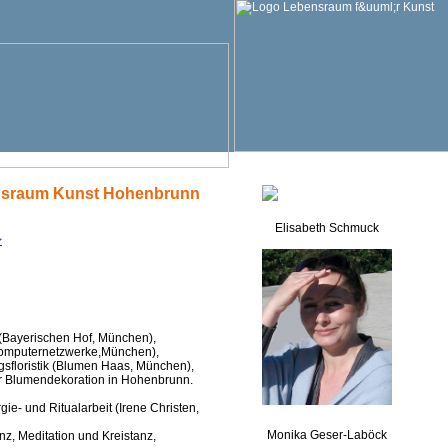
nsraum Kunst Hohenbrunn
Elisabeth Schmuck
>
 (Bayerischen Hof, München),
-Computernetzwerke,München),
gsfloristik (Blumen Haas, München),
für Blumendekoration in Hohenbrunn.
gie- und Ritualarbeit (Irene Christen,
Monika Geser-Laböck
z, Meditation und Kreistanz,