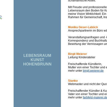
schamanische Arbeit.
Mit Freude und professionell
Lebensraum den Boden für Kun
meine Vision Wirklichkeit: Ein
Rahmen für Gemeinschaft, Ins
Monika Geser-Laböck
Ansprechpartnerin im Büro w
Veranstaltungsanfragen und 
Korrespondenz und Buchhalt
Bewirtung der Vernissagen un
Birgit Weierer
LEBENSRAUM
Leitung Kinderatelier
KUNST
HOHENBRUNN
Freischaffende Künstlerin,
Mutter von einer Tochter und
mehr unter
birgit.weierer.de
Stanko
Webmaster und nicht der Quo
Freischaffender Künstler & Ku
Vater von einer Tochter und 
mehr unter
farbfeld-malerei.d