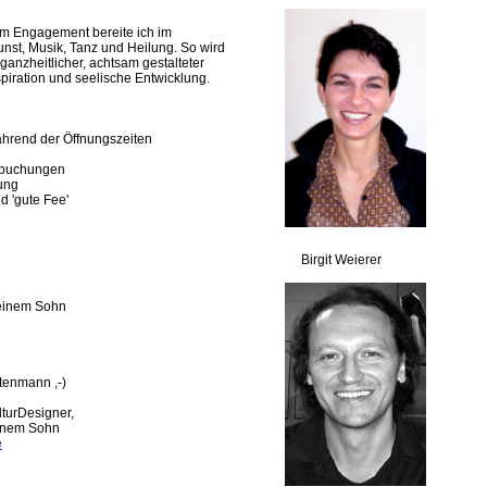
em Engagement bereite ich im
st, Musik, Tanz und Heilung. So wird
 ganzheitlicher, achtsam gestalteter
piration und seelische Entwicklung.
ährend der Öffnungszeiten
-buchungen
ung
d 'gute Fee'
Birgit Weierer
 einem Sohn
tenmann ,-)
lturDesigner,
einem Sohn
e